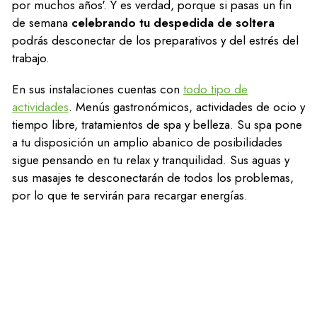
por muchos años'. Y es verdad, porque si pasas un fin
de semana
celebrando tu despedida de soltera
podrás desconectar de los preparativos y del estrés del
trabajo.
En sus instalaciones cuentas con
todo tipo de
actividades
. Menús gastronómicos, actividades de ocio y
tiempo libre, tratamientos de spa y belleza. Su spa pone
a tu disposición un amplio abanico de posibilidades
sigue pensando en tu relax y tranquilidad. Sus aguas y
sus masajes te desconectarán de todos los problemas,
por lo que te servirán para recargar energías.
Disponen de las más novedosas tecnologías para la
relajación así como un servicio de ejercicio físico
personalizado. Aprovecha tu despedida de soltera para
desconectar. En el restaurante del hotel, el Vía Augusta,
encontramos un ambiente familiar, donde se puede
encontrar una cocina familiar y más moderna siempre